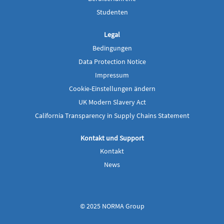
r
r
k
k
Studenten
a
a
r
r
t
t
Legal
e
e
g
g
Bedingungen
e
e
ö
ö
Data Protection Notice
f
f
f
f
Impressum
n
n
e
e
Cookie-Einstellungen ändern
t
t
UK Modern Slavery Act
.
.
California Transparency in Supply Chains Statement
Kontakt und Support
Kontakt
News
© 2025 NORMA Group