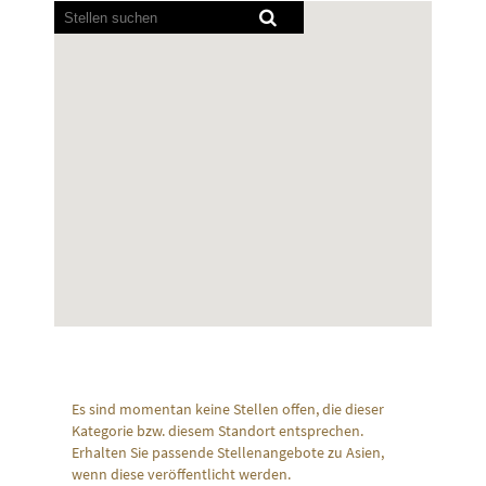
Bildschirmausleseprogramme
können
die
folgende
durchsuchbare
Karte
nicht
lesen.
Es sind momentan keine Stellen offen, die dieser
Kategorie bzw. diesem Standort entsprechen.
Erhalten Sie passende Stellenangebote zu Asien,
wenn diese veröffentlicht werden.