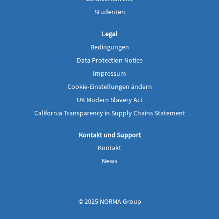
r
r
k
k
Studenten
a
a
r
r
t
t
Legal
e
e
g
g
Bedingungen
e
e
ö
ö
Data Protection Notice
f
f
f
f
Impressum
n
n
e
e
Cookie-Einstellungen ändern
t
t
UK Modern Slavery Act
.
.
California Transparency in Supply Chains Statement
Kontakt und Support
Kontakt
News
© 2025 NORMA Group