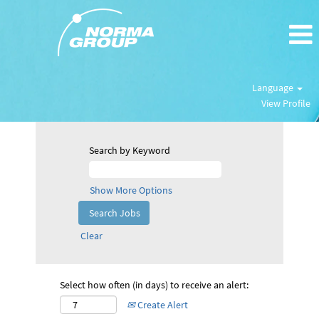
Language
View Profile
Search by Keyword
Show More Options
Clear
Select how often (in days) to receive an alert:
Create Alert