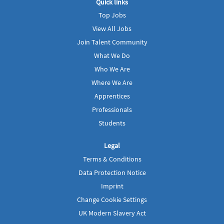
Quick links
n
n
e
e
Top Jobs
w
w
t
t
View All Jobs
a
a
b
b
Join Talent Community
.
.
What We Do
Who We Are
Where We Are
Apprentices
Professionals
Students
Legal
Terms & Conditions
Data Protection Notice
Imprint
Change Cookie Settings
UK Modern Slavery Act