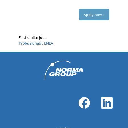
Apply now »
Find similar jobs:
Professionals,
EMEA
O
O
p
p
e
e
n
n
s
s
i
i
n
n
a
a